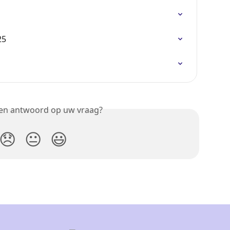
25
een antwoord op uw vraag?
😞
😐
😃