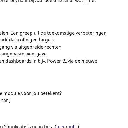
teren, naar bijvoorbeeld Excel of wat jij het 
elen. Een greep uit de toekomstige verbeteringen:
arktdata of eigen targets
ang via uitgebreide rechten
e aangepaste weergave
n dashboards in bijv. Power BI via de nieuwe 
we module voor jou betekent?
inar ]
Simplicate is nu in bèta (
meer info
);