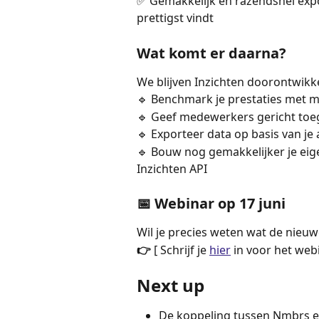
✅ Gemakkelijk en razendsnel expor
prettigst vindt
Wat komt er daarna?
We blijven Inzichten doorontwikk
🔹 Benchmark je prestaties met m
🔹 Geef medewerkers gericht toeg
🔹 Exporteer data op basis van j
🔹 Bouw nog gemakkelijker je eige
Inzichten API
📅 Webinar op 17 juni
Wil je precies weten wat de nieu
👉 
[ Schrijf je 
hier
 in voor het web
Next up
De koppeling tussen Nmbrs en 