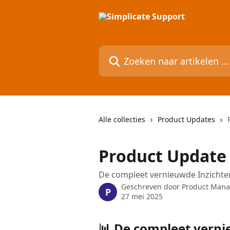
Naar de hoofdinhoud
Zoeken naar artikelen ...
Alle collecties
Product Updates
Product Update
De compleet vernieuwde Inzichte
Geschreven door
Product Man
P
27 mei 2025
📊 De compleet vern