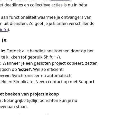
deadlines en collectieve acties is nu in bèta 
 aan functionaliteit waarmee je ontvangers van 
n uit diensten. Zo geef je je klanten verschillende 
info
).
 is
le:
 Ontdek alle handige sneltoetsen door op het 
e
 te klikken (of gebruik Shift + /). 
:
 Wanneer je een gesloten project kopieert, zetten 
tisch op 
‘actief’
. Wel zo efficiënt!
eren:
 Synchroniseer nu automatisch 
eld en Simplicate. Neem contact op met Support 
et boeken van projectinkoop
n:
 Belangrijke tijdlijn berichten kun je nu 
bovenaan staan.