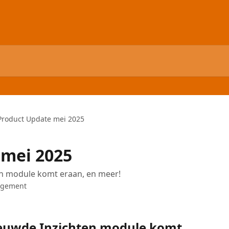
Product Update mei 2025
 mei 2025
n module komt eraan, en meer!
agement
ieuwde Inzichten module komt 