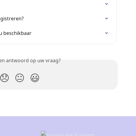
gistreren?
nu beschikbaar
een antwoord op uw vraag?
😞
😐
😃