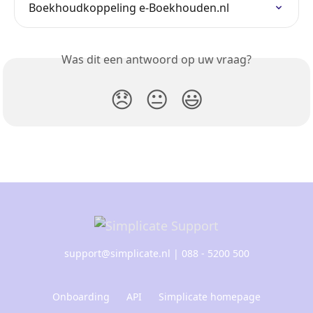
Boekhoudkoppeling e-Boekhouden.nl
Was dit een antwoord op uw vraag?
😞
😐
😃
support@simplicate.nl
| 088 - 5200 500
Onboarding
API
Simplicate homepage