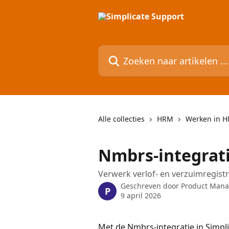
Naar de hoofdinhoud
Zoeken naar artikelen ...
Alle collecties
HRM
Werken in 
Nmbrs-integrat
Verwerk verlof- en verzuimregist
Geschreven door
Product Man
P
9 april 2026
Met de Nmbrs-integratie in Simpli