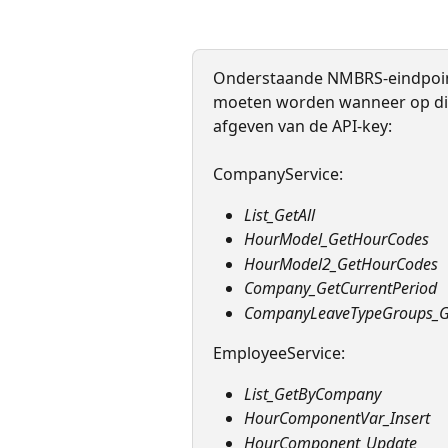
Onderstaande NMBRS-eindpoint
moeten worden wanneer op dit 
afgeven van de API-key: 
CompanyService:
List_GetAll
HourModel_GetHourCodes
HourModel2_GetHourCodes
Company_GetCurrentPeriod
CompanyLeaveTypeGroups_G
EmployeeService:
List_GetByCompany
HourComponentVar_Insert
HourComponent_Update