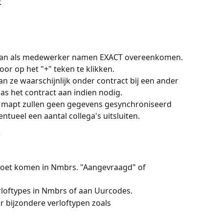
 
daan als medewerker namen EXACT overeenkomen. 
or op het "+" teken te klikken.
 ze waarschijnlijk onder contract bij een ander 
Pas het contract aan indien nodig. 
t mapt zullen geen gegevens gesynchroniseerd 
tueel een aantal collega's uitsluiten. 
r
moet komen in Nmbrs. "Aangevraagd" of 
rloftypes in Nmbrs of aan Uurcodes. 
r bijzondere verloftypen zoals 