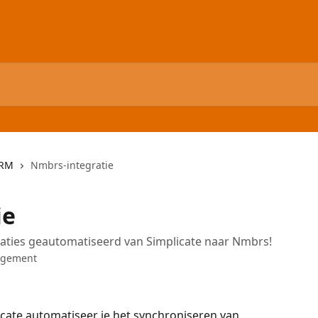
HRM
Nmbrs-integratie
ie
raties geautomatiseerd van Simplicate naar Nmbrs!
agement
cate automatiseer je het synchroniseren van 