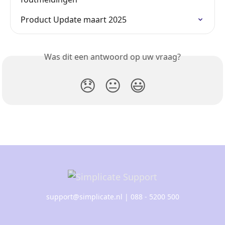
Product Update maart 2025
Was dit een antwoord op uw vraag?
😞
😐
😃
support@simplicate.nl
| 088 - 5200 500