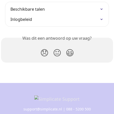
Beschikbare talen
Inlogbeleid
Was dit een antwoord op uw vraag?
😞
😐
😃
support@simplicate.nl
| 088 - 5200 500