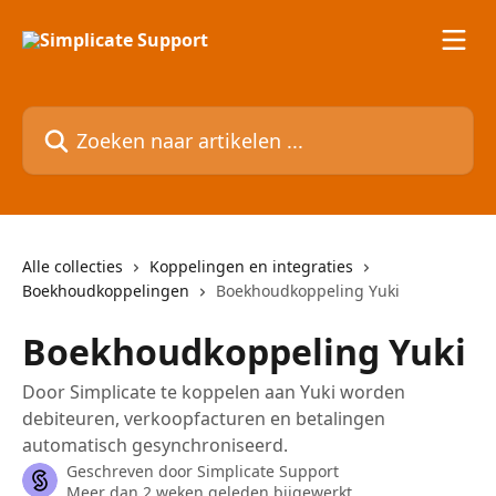
Naar de hoofdinhoud
Zoeken naar artikelen ...
Alle collecties
Koppelingen en integraties
Boekhoudkoppelingen
Boekhoudkoppeling Yuki
Boekhoudkoppeling Yuki
Door Simplicate te koppelen aan Yuki worden
debiteuren, verkoopfacturen en betalingen
automatisch gesynchroniseerd.
Geschreven door
Simplicate Support
Meer dan 2 weken geleden bijgewerkt