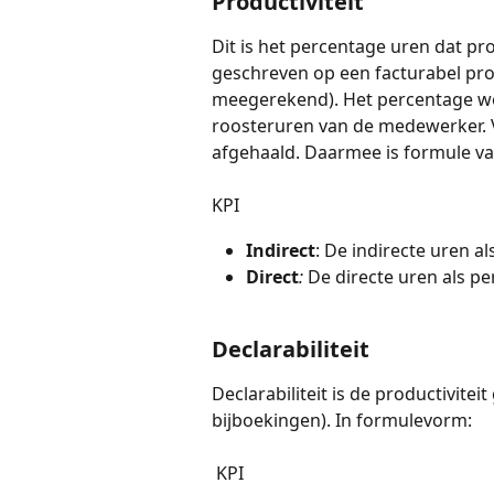
Productiviteit
Dit is het percentage uren dat prod
geschreven op een facturabel proj
meegerekend). Het percentage wo
roosteruren van de medewerker. 
afgehaald. Daarmee is formule van 
KPI
Indirect
: De indirecte uren a
Direct
: 
De directe uren als p
Declarabiliteit
Declarabiliteit is de productivitei
bijboekingen). In formulevorm:
 KPI