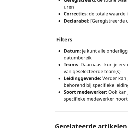
Geregistreerd
: de totale waa
uren
Correcties
:
de totale waarde 
Declarabel
:
[Geregistreerde u
 Filters
Datum
: je kunt alle onderli
datumbereik
Teams
: Daarnaast kun je erv
van geselecteerde team(s)
Leidinggevende: 
Verder kan 
behorend bij specifieke leid
Soort medewerker: 
Ook kan j
specifieke medewerker hoort
Gerelateerde artikelen