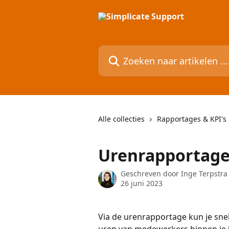
Naar de hoofdinhoud
Zoeken naar artikelen ...
Alle collecties
Rapportages & KPI's
Urenrapportag
Geschreven door
Inge Terpstra
26 juni 2023
Via de urenrapportage kun je snel