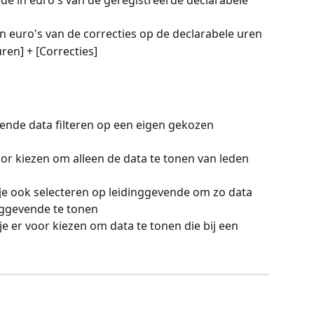
rde in euro's van de geregistreerde declarabele 
in euro's van de correcties op de declarabele uren
ren] + [Correcties] 
ggende data filteren op een eigen gekozen 
oor kiezen om alleen de data te tonen van leden 
je ook selecteren op leidinggevende om zo data 
inggevende te tonen
e er voor kiezen om data te tonen die bij een 