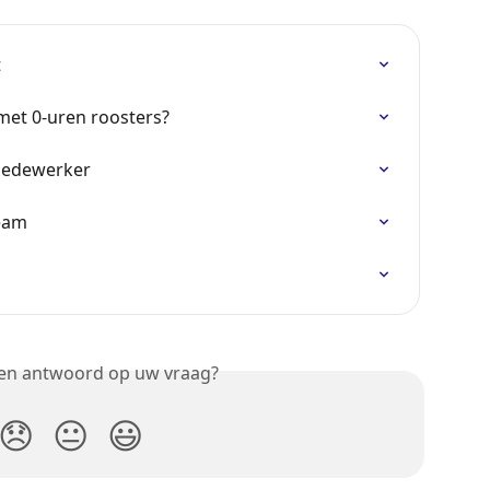
t
met 0-uren roosters?
 medewerker
team
een antwoord op uw vraag?
😞
😐
😃