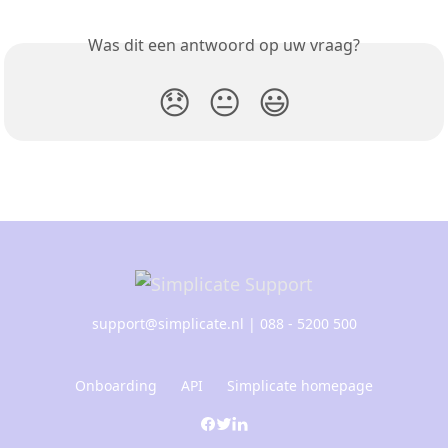
Was dit een antwoord op uw vraag?
😞
😐
😃
support@simplicate.nl
| 088 - 5200 500
Onboarding
API
Simplicate homepage