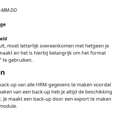
JJ-MM-DD
age
veld
nvult, moet letterlijk overeenkomen met hetgeen je 
maakt en het is hierbij belangrijk om het format 
' 
te gebruiken.
en
 back-up van alle HRM-gegevens te maken voordat 
maken van een back-up heb je altijd de beschikking 
t. Je maakt een back-up door een export te maken 
module. 