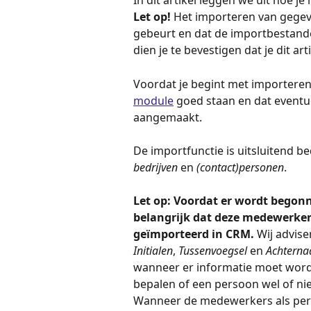
In dit artikel leggen we uit hoe 
Let op!
 Het importeren van gegeve
gebeurt en dat de importbestande
dien je te bevestigen dat je dit art
Voordat je begint met importeren i
module
 goed staan en dat eventu
aangemaakt. 
De importfunctie is uitsluitend b
bedrijven
 en 
(contact)personen
. 
Let op: Voordat er wordt begon
belangrijk dat deze medewerkers
geïmporteerd in CRM.
 Wij advis
Initialen
, 
Tussenvoegsel
 en 
Achtern
wanneer er informatie moet worde
bepalen of een persoon wel of nie
Wanneer de medewerkers als per