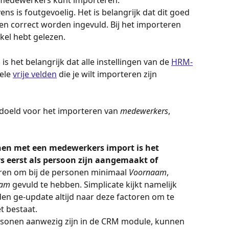
je medewerkers kunt importeren. 
ns is foutgevoelig. Het is belangrijk dat dit goed 
n correct worden ingevuld. Bij het importeren 
ikel hebt gelezen.
s het belangrijk dat alle instellingen van de 
HRM-
ele 
vrije velden
 die je wilt importeren zijn 
edoeld voor het importeren van 
medewerkers
, 
nen met een medewerkers import is het 
 eerst als persoon zijn aangemaakt of 
eren om bij de personen minimaal 
Voornaam
, 
aam
 gevuld te hebben. Simplicate kijkt namelijk 
n ge-update altijd naar deze factoren om te 
t bestaat. 
sonen aanwezig zijn in de CRM module, kunnen 