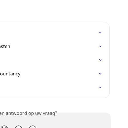
nsten
countancy
een antwoord op uw vraag?