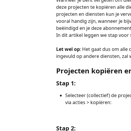
Wanneer je bent vergeten om diens
deze projecten te kopiëren alle di
projecten en diensten kun je verv
vooral handig zijn, wanneer je b
beëindigd en je deze abonnements
In dit artikel leggen we stap voor 
Let wel op
: Het gaat dus om alle 
ingevuld op andere diensten, za
Projecten kopiëren en
Stap 1:
Selecteer (collectief) de pro
via acties > kopiëren: 
Stap 2: