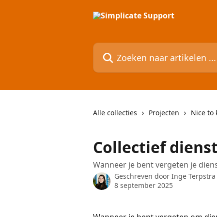
Naar de hoofdinhoud
Zoeken naar artikelen ...
Alle collecties
Projecten
Nice to
Collectief diens
Wanneer je bent vergeten je diens
Geschreven door
Inge Terpstra
8 september 2025