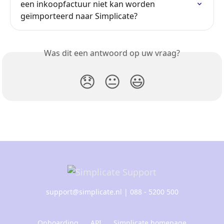
een inkoopfactuur niet kan worden 
geïmporteerd naar Simplicate?
Was dit een antwoord op uw vraag?
😞
😐
😃
support@simplicate.nl
| 088 - 5200 500
Onboarding
API
Simplicate homepage