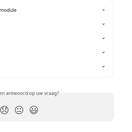
s-module
een antwoord op uw vraag?
😞
😐
😃