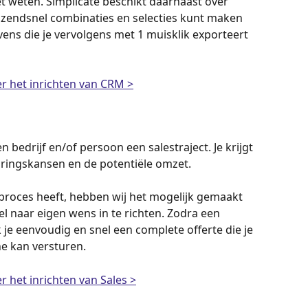
t weten. Simplicate beschikt daarnaast over 
razendsnel combinaties en selecties kunt maken 
ns die je vervolgens met 1 muisklik exporteert 
er het inrichten van CRM >
 bedrijf en/of persoon een salestraject. Je krijgt 
coringskansen en de potentiële omzet. 
sproces heeft, hebben wij het mogelijk gemaakt 
l naar eigen wens in te richten. Zodra een 
 je eenvoudig en snel een complete offerte die je 
ne kan versturen. 
r het inrichten van Sales >