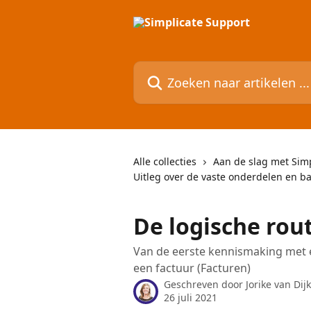
Naar de hoofdinhoud
Zoeken naar artikelen ...
Alle collecties
Aan de slag met Simp
Uitleg over de vaste onderdelen en bas
De logische rou
Van de eerste kennismaking met e
een factuur (Facturen)
Geschreven door
Jorike van Dij
26 juli 2021