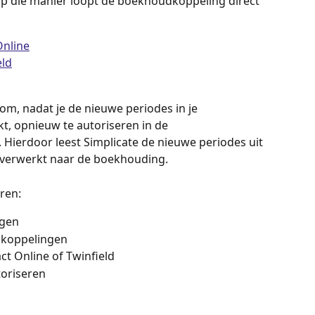
p die manier loopt de boekhoudkoppeling direct 
Online
eld
om, nadat je de nieuwe periodes in je 
 opnieuw te autoriseren in de 
Hierdoor leest Simplicate de nieuwe periodes uit 
 verwerkt naar de boekhouding. 
ren:
ngen
dkoppelingen
act Online of Twinfield
oriseren 