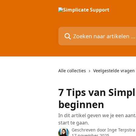
Naar de hoofdinhoud
Zoeken naar artikelen ...
Alle collecties
Veelgestelde vragen
7 Tips van Simp
beginnen
In dit artikel geven we je een aan
start te gaan.
Geschreven door
Inge Terpstra
17 november 2025