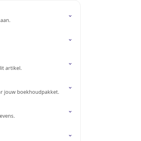
gaan.
t artikel.
ar jouw boekhoudpakket.
evens.