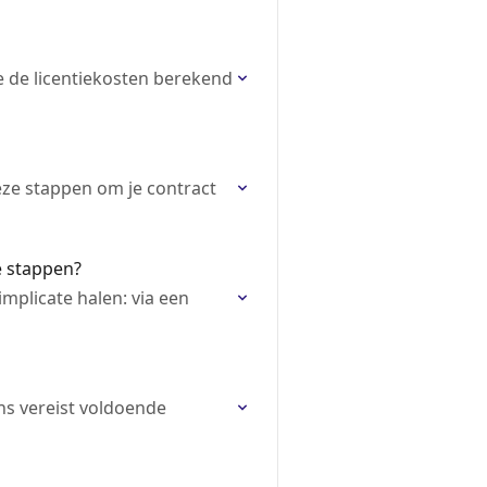
oe de licentiekosten berekend
eze stappen om je contract
e stappen?
mplicate halen: via een
ns vereist voldoende