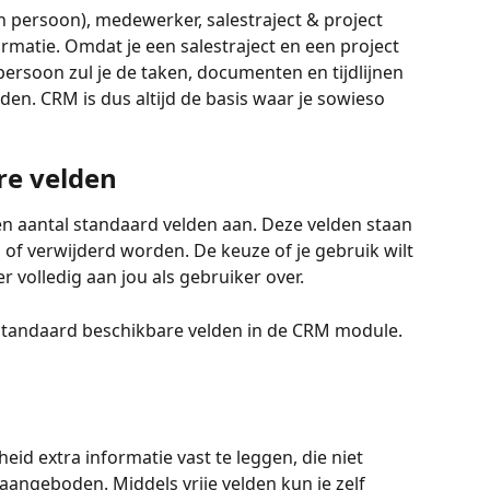
en persoon), medewerker, salestraject & project 
ormatie. Omdat je een salestraject en een project 
persoon zul je de taken, documenten en tijdlijnen 
den. CRM is dus altijd de basis waar je sowieso 
re velden
en aantal standaard velden aan. Deze velden staan 
 of verwijderd worden. De keuze of je gebruik wilt 
 volledig aan jou als gebruiker over.  
standaard beschikbare velden in de CRM module.
eid extra informatie vast te leggen, die niet 
angeboden. Middels vrije velden kun je zelf 