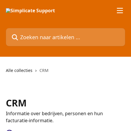
Naar de hoofdinhoud
Zoeken naar artikelen ...
Alle collecties
CRM
CRM
Informatie over bedrijven, personen en hun
facturatie-informatie.